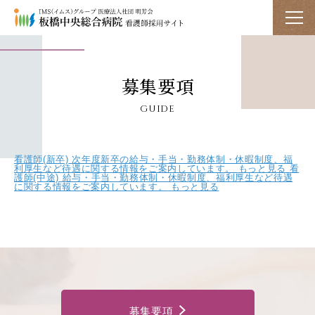
看護部について
募集要項
guide
教育
看護師(新卒)
次年度新卒の給与・手当・勤務体制・休暇制度、福
利厚生など待遇に関する情報をご案内しています。
もっと見る
看
先輩たちの声
護師(中途)
給与・手当・勤務体制・休暇制度、福利厚生など待遇
に関する情報をご案内しています。
もっと見る
福利厚生
採用情報
募集要項